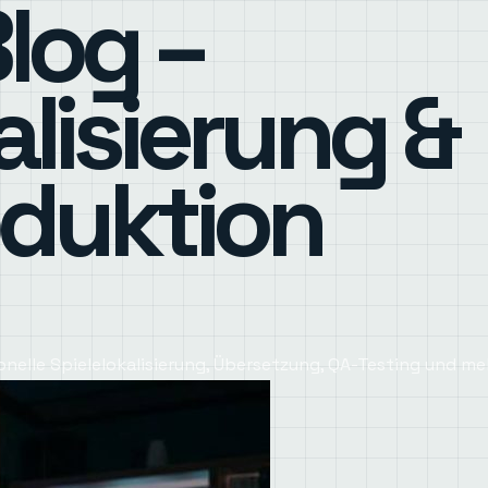
log –
alisierung &
duktion
ionelle Spielelokalisierung, Übersetzung, QA-Testing und 