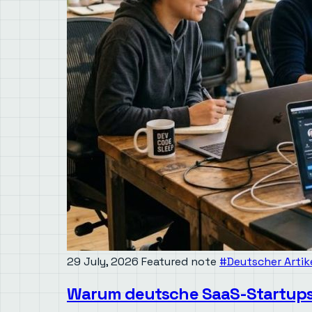
29 July, 2026
Featured note
#Deutscher Artik
Warum deutsche SaaS-Startups 