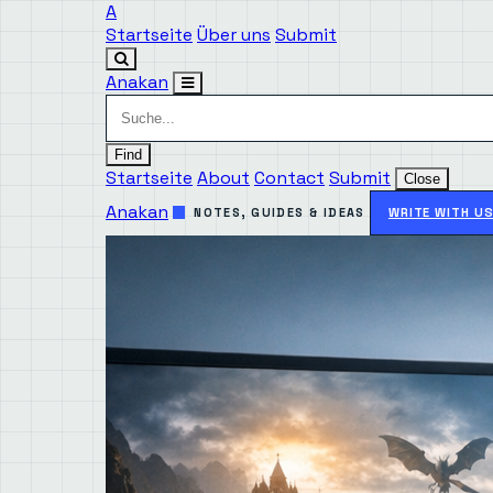
A
Startseite
Über uns
Submit
Anakan
Find
Startseite
About
Contact
Submit
Close
Anakan
NOTES, GUIDES & IDEAS
WRITE WITH U