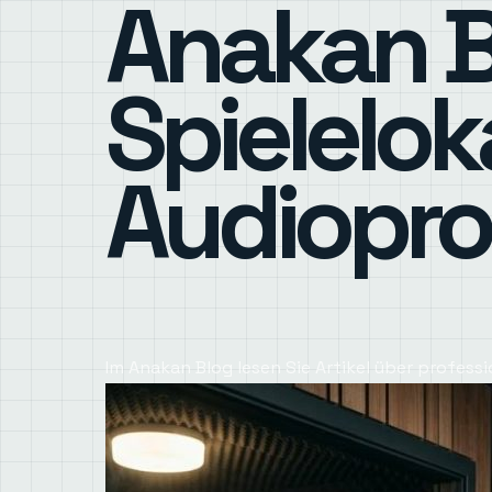
Anakan B
Spielelok
Audiopro
Im Anakan Blog lesen Sie Artikel über profess